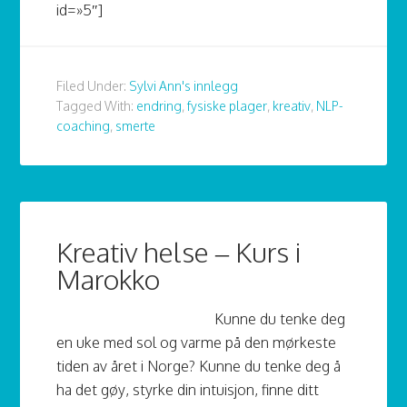
id=»5″]
Filed Under:
Sylvi Ann's innlegg
Tagged With:
endring
,
fysiske plager
,
kreativ
,
NLP-
coaching
,
smerte
Kreativ helse – Kurs i
Marokko
Kunne du tenke deg
en uke med sol og varme på den mørkeste
tiden av året i Norge? Kunne du tenke deg å
ha det gøy, styrke din intuisjon, finne ditt