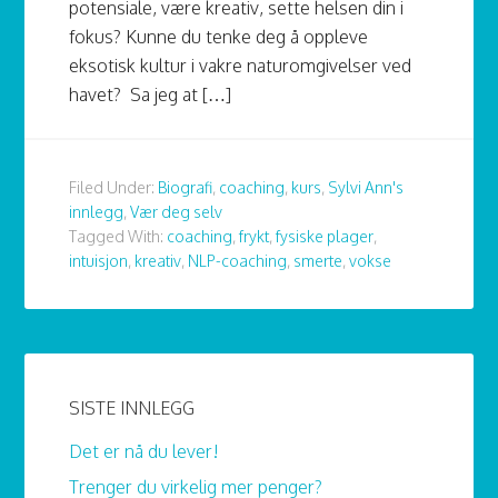
potensiale, være kreativ, sette helsen din i
fokus? Kunne du tenke deg å oppleve
eksotisk kultur i vakre naturomgivelser ved
havet? Sa jeg at […]
Filed Under:
Biografi
,
coaching
,
kurs
,
Sylvi Ann's
innlegg
,
Vær deg selv
Tagged With:
coaching
,
frykt
,
fysiske plager
,
intuisjon
,
kreativ
,
NLP-coaching
,
smerte
,
vokse
SISTE INNLEGG
Det er nå du lever!
Trenger du virkelig mer penger?