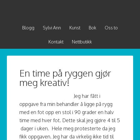
Blogg
Sylvi Ann
Kunst
Bok
Oss to
Kontakt
Nettbutikk
En time på ryggen gjør
meg kreativ!
Jeg har fått i
oppgave fra min behandler å ligge på rygg
med en fot opp en stol i 90 grader en halv
time med hver fot. Dette skal jeg gjøre 4 til 5
dager i uken. Hele meg protesterte da jeg
fikk oppgaven. Jeg har da virkelig ikke tid til