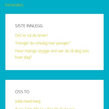
behandles.
SISTE INNLEGG
Det er nå du lever!
Trenger du virkelig mer penger?
Hvor mange stygge ord sier du til deg selv
hver dag?
OSS TO
Jobb med meg