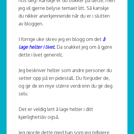
hos deg! Kanskje er du usikker på dette, men
jeg vil gjerne belyse temaet litt. Så kanskje
du nikker anerkjennende når du er i slutten
av bloggen.
I forrige uke skrev jeg en blogg om det
å
lage helter i livet
.
Da snakket jeg om å gjøre
dette i livet generelt.
Jeg beskriver helter som andre personer du
setter opp på en pidestall. Du forguder de,
og gir de en mye større verdi enn du gir deg
selv.
Det er veldig lett å lage helter i ditt
kjærlighetsliv også.
Jeg gjorde dette med han som jeg tidligere