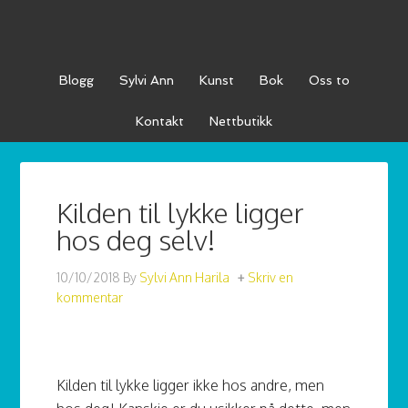
Blogg
Sylvi Ann
Kunst
Bok
Oss to
Kontakt
Nettbutikk
Kilden til lykke ligger
hos deg selv!
10/10/2018
By
Sylvi Ann Harila
Skriv en
kommentar
Kilden til lykke ligger ikke hos andre, men