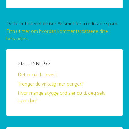
Dette nettstedet bruker Akismet for å redusere spam.
Finn ut mer om hvordan kommentardataene dine
behandles.
SISTE INNLEGG
Det er nå du lever!
Trenger du virkelig mer penger?
Hvor mange stygge ord sier du til deg selv
hver dag?