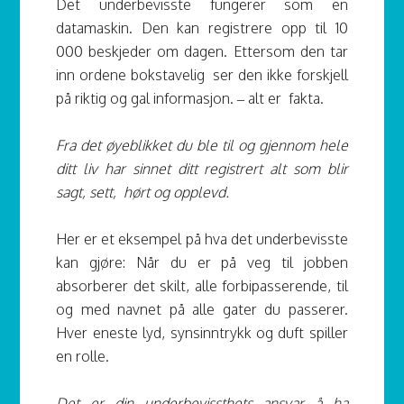
Det underbevisste fungerer som en
datamaskin. Den kan registrere opp til 10
000 beskjeder om dagen. Ettersom den tar
inn ordene bokstavelig ser den ikke forskjell
på riktig og gal informasjon. – alt er fakta.
Fra det øyeblikket du ble til og gjennom hele
ditt liv har sinnet ditt registrert alt som blir
sagt, sett, hørt og opplevd.
Her er et eksempel på hva det underbevisste
kan gjøre: Når du er på veg til jobben
absorberer det skilt, alle forbipasserende, til
og med navnet på alle gater du passerer.
Hver eneste lyd, synsinntrykk og duft spiller
en rolle.
Det er din underbevissthets ansvar å ha