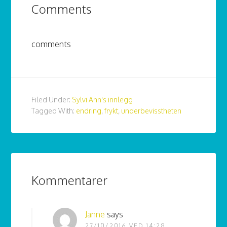
Comments
comments
Filed Under:
Sylvi Ann's innlegg
Tagged With:
endring
,
frykt
,
underbevisstheten
Kommentarer
Janne
says
27/10/2016 VED 14:28