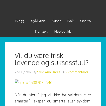
Blogg
Sylvi Ann
Kunst
Bok
Oss to
Kontakt
Nettbutikk
Vil du være frisk,
levende og suksessfull?
26/10/2016
By
Sylvi Ann Harila
2 kommentarer
Når du sier ” jeg vil ikke ha sykdom eller
smerter” skaper du smerte eller sykdom.