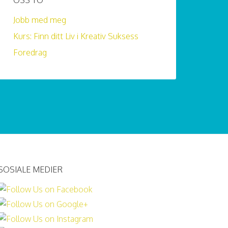
OSS TO
Jobb med meg
Kurs: Finn ditt Liv i Kreativ Suksess
Foredrag
SOSIALE MEDIER