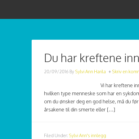
Du har kreftene inn
20/09/2016
By
Sylvi Ann Harila
Skriv en kom
Vi har kreftene in
hvilken type menneske som har en sykdom
om du ønsker deg en god helse, må du først
årsakene til din smerte eller […]
Filed Under:
Sylvi Ann's innlegg