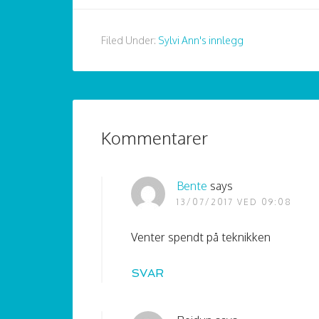
Filed Under:
Sylvi Ann's innlegg
Kommentarer
Bente
says
13/07/2017 VED 09:08
Venter spendt på teknikken
SVAR