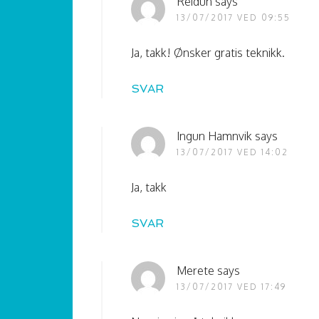
Reidun
says
13/07/2017 VED 09:55
Ja, takk! Ønsker gratis teknikk.
SVAR
Ingun Hamnvik
says
13/07/2017 VED 14:02
Ja, takk
SVAR
Merete
says
13/07/2017 VED 17:49