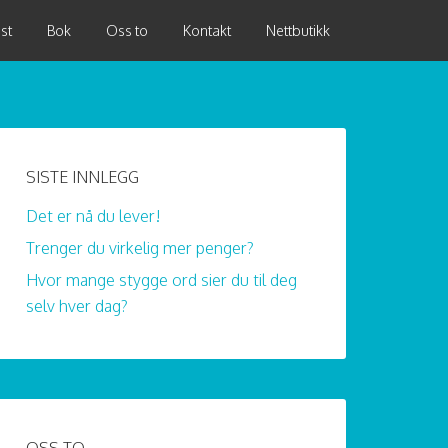
st
Bok
Oss to
Kontakt
Nettbutikk
SISTE INNLEGG
Det er nå du lever!
Trenger du virkelig mer penger?
Hvor mange stygge ord sier du til deg
selv hver dag?