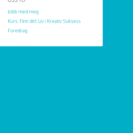
OSS TO
Jobb med meg
Kurs: Finn ditt Liv i Kreativ Suksess
Foredrag