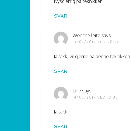
Nysgjerrig på teknikken
SVAR
Wenche leite
says
13/07/2017 VED 20:26
Ja takk, vil gjerne ha denne teknikken
SVAR
Line
says
14/07/2017 VED 12:33
Ja takk
SVAR