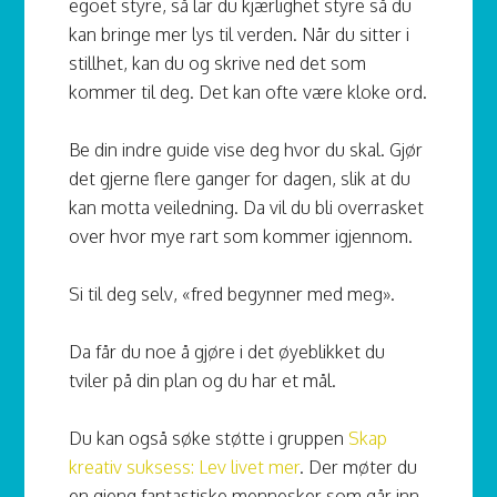
egoet styre, så lar du kjærlighet styre så du
kan bringe mer lys til verden. Når du sitter i
stillhet, kan du og skrive ned det som
kommer til deg. Det kan ofte være kloke ord.
Be din indre guide vise deg hvor du skal. Gjør
det gjerne flere ganger for dagen, slik at du
kan motta veiledning. Da vil du bli overrasket
over hvor mye rart som kommer igjennom.
Si til deg selv, «fred begynner med meg».
Da får du noe å gjøre i det øyeblikket du
tviler på din plan og du har et mål.
Du kan også søke støtte i gruppen
Skap
kreativ suksess: Lev livet mer
. Der møter du
en gjeng fantastiske mennesker som går inn