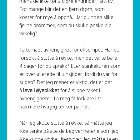
mens de ikke tør å gjøre endringer i sitt liv.
For mange blir det en fjern drøm, som
koster for mye å oppnå. Har du noen slike
fjerne drømmer, som du skulle ønske ble
virkelig?
Ta temaet avhengighet for eksempel. Har du
forsøkt å slutte å røyke, men det varte bare i
4 dager før du sprakk? Eller slankekuren som
er over allerede til lunsjtider, fordi du var for
sugen? Det jeg mener er viktig, det er det
å
leve i øyeblikket
for å slippe taket i
avhengigheter. La meg få forklare litt
nærmere hva jeg tenker på her.
Når jeg skulle slutte å røyke, så måtte jeg
ikke tenke på alle de begivenhetene som jeg
ikke kunne røyke i fremover. Jeg måtte ta en