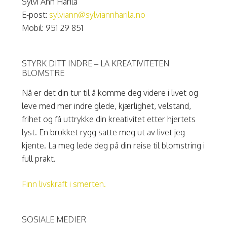
Sylvi Ann Harila
E-post:
sylviann@sylviannharila.no
Mobil: 951 29 851
STYRK DITT INDRE – LA KREATIVITETEN
BLOMSTRE
Nå er det din tur til å komme deg videre i livet og
leve med mer indre glede, kjærlighet, velstand,
frihet og få uttrykke din kreativitet etter hjertets
lyst. En brukket rygg satte meg ut av livet jeg
kjente. La meg lede deg på din reise til blomstring i
full prakt.
Finn livskraft i smerten.
SOSIALE MEDIER