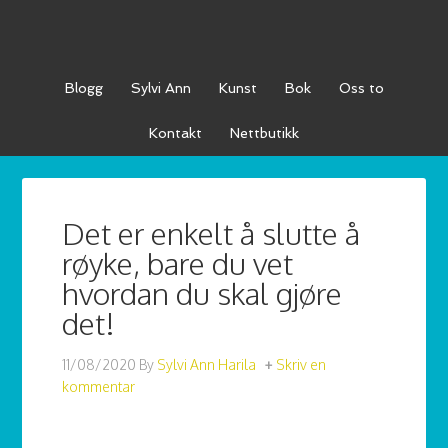
Blogg
Sylvi Ann
Kunst
Bok
Oss to
Kontakt
Nettbutikk
Det er enkelt å slutte å
røyke, bare du vet
hvordan du skal gjøre
det!
11/08/2020
By
Sylvi Ann Harila
Skriv en
kommentar