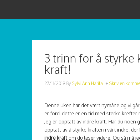
3 trinn for å styrk
kraft!
27/11/2019
By
Sylvi Ann Harila
Skriv en komme
Denne uken har det vært nymåne og vi går i
er fordi dette er en tid med sterke krefter 
Jeg er opptatt av indre kraft. Har du noen g
opptatt av å styrke kraften i vårt indre, derf
indre kraft
om du leser videre. Og så må jeg