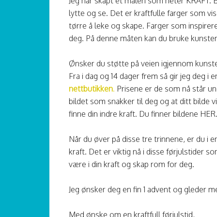
Jeg har skapt et maleri som heter KRAFT. Bi
lytte og se. Det er kraftfulle farger som vis
tørre å leke og skape. Farger som inspirerer
deg. På denne måten kan du bruke kunsten til
Ønsker du støtte på veien igjennom kunste
Fra i dag og 14 dager frem så gir jeg deg i
nettbutikken
.
Prisene er de som nå står un
bildet som snakker til deg og at ditt bilde 
finne din indre kraft. Du finner bildene HER
Når du øver på disse tre trinnene, er du i 
kraft. Det er viktig nå i disse førjulstider
være i din kraft og skap rom for deg.
Jeg ønsker deg en fin 1 advent og gleder me
Med ønske om en kraftfull førjulstid,