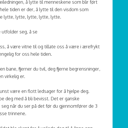
 veiledningen, å lytte til menneskene som blir ført
om hele tiden er der, å lytte til den visdom som
tte, lytte, lytte, lytte, lytte.
 utfolder seg, å se
s, å være vitne til og tillate oss å være i ærefrykt
engelig for oss hele tiden.
en bane, fjerner du tvil, deg fjerne begrensninger,
 virkelig er.
nst være en flott ledsager for å hjelpe deg.
pe deg med å bli bevisst. Det er ganske
 seg når du ser på det før du gjennomfører de 3
isse trinnene.