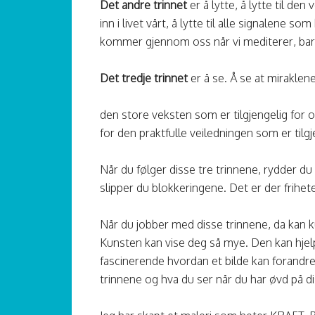
Det andre trinnet
er å lytte, å lytte til den
inn i livet vårt, å lytte til alle signalene s
kommer gjennom oss når vi mediterer, bare ly
Det tredje trinnet
er å se. Å se at miraklene
den store veksten som er tilgjengelig for os
for den praktfulle veiledningen som er tilgj
Når du følger disse tre trinnene, rydder du 
slipper du blokkeringene. Det er der friheten
Når du jobber med disse trinnene, da kan ku
Kunsten kan vise deg så mye. Den kan hjel
fascinerende hvordan et bilde kan forandre
trinnene og hva du ser når du har øvd på d