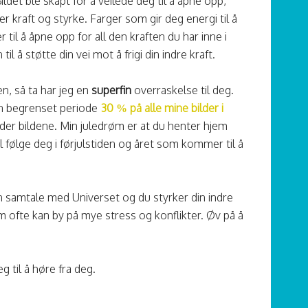
ldet ble skapt for å veilede deg til å åpne opp,
er kraft og styrke. Farger som gir deg energi til å
 til å åpne opp for all den kraften du har inne i
 å støtte din vei mot å frigi din indre kraft.
n, så ta har jeg en
superfin
overraskelse til deg.
 en begrenset periode
30 % på alle mine bilder i
der bildene. Min juledrøm er at du henter hjem
vil følge deg i førjulstiden og året som kommer til å
.
en samtale med Universet og du styrker din indre
 som ofte kan by på mye stress og konflikter. Øv på å
g til å høre fra deg.