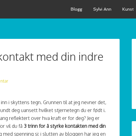
Blogg
Sylvi Ann
Kunst
e kontakt med din indre
ntar
nn i skyttens tegn. Grunnen til at jeg nevner det,
rundt deg uansett hvilket stjernetegn du er født i.
ang reflektert over hva kraft er for deg? Jeg er
or vil du få
3 trinn for å styrke kontakten med din
 med spenning si: i slutten av bloggen har jeg en