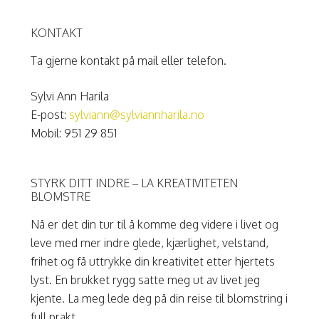
kan
velges
KONTAKT
på
produktsiden
Ta gjerne kontakt på mail eller telefon.
Sylvi Ann Harila
E-post:
sylviann@sylviannharila.no
Mobil: 951 29 851
STYRK DITT INDRE – LA KREATIVITETEN
BLOMSTRE
Nå er det din tur til å komme deg videre i livet og
leve med mer indre glede, kjærlighet, velstand,
frihet og få uttrykke din kreativitet etter hjertets
lyst. En brukket rygg satte meg ut av livet jeg
kjente. La meg lede deg på din reise til blomstring i
full prakt.