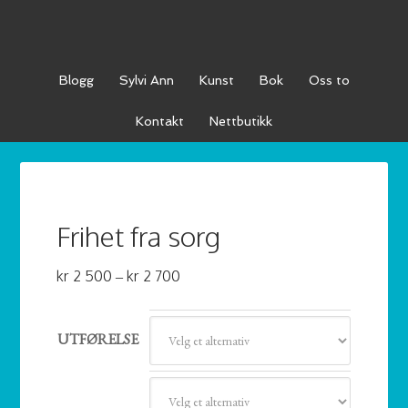
Blogg
Sylvi Ann
Kunst
Bok
Oss to
Kontakt
Nettbutikk
Frihet fra sorg
Prisområde:
kr
2 500
–
kr
2 700
kr
2 500
UTFØRELSE
til
kr
2 700