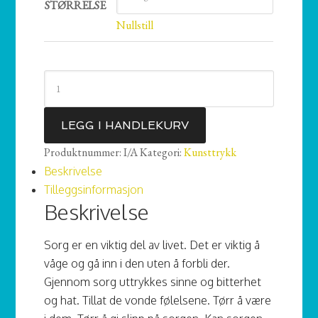
STØRRELSE
Nullstill
Frihet
fra
sorg
LEGG I HANDLEKURV
antall
Produktnummer:
I/A
Kategori:
Kunsttrykk
Beskrivelse
Tilleggsinformasjon
Beskrivelse
Sorg er en viktig del av livet. Det er viktig å
våge og gå inn i den uten å forbli der.
Gjennom sorg uttrykkes sinne og bitterhet
og hat. Tillat de vonde følelsene. Tørr å være