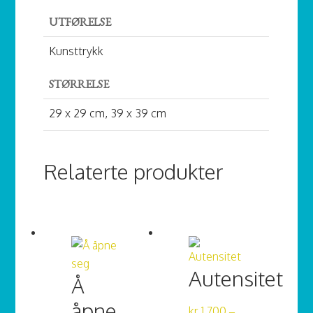
UTFØRELSE
Kunsttrykk
STØRRELSE
29 x 29 cm, 39 x 39 cm
Relaterte produkter
Autensitet
Å
åpne
kr
1 700
–