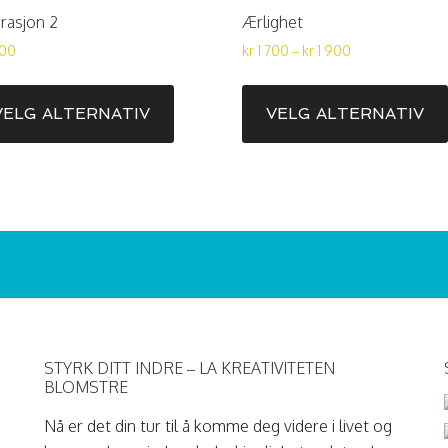
irasjon 2
Ærlighet
Prisområde:
500
kr
1 700
–
kr
1 900
kr
Dette
1 700
produktet
VELG ALTERNATIV
VELG ALTERNATIV
til
har
kr
flere
1 900
varianter.
Alternativene
kan
velges
på
produktsiden
STYRK DITT INDRE – LA KREATIVITETEN
BLOMSTRE
Nå er det din tur til å komme deg videre i livet og