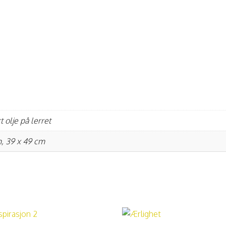
 olje på lerret
, 39 x 49 cm