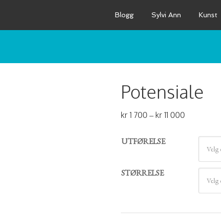
Blogg
Sylvi Ann
Kunst
Potensiale
Prisområd
kr
1 700
–
kr
11 000
kr
1 700
UTFØRELSE
til
kr
STØRRELSE
11 000