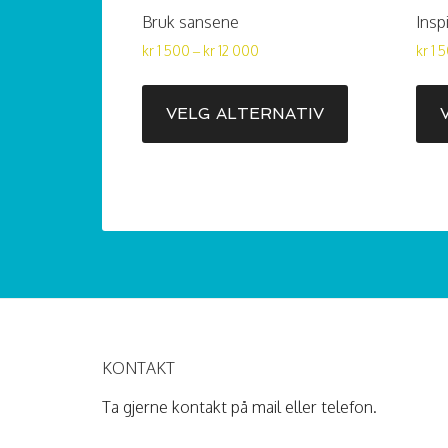
Bruk sansene
Insp
Prisområde:
kr
1 500
–
kr
12 000
kr
1 
kr
Dette
1 500
produktet
VELG ALTERNATIV
til
har
kr
flere
12 000
varianter.
Alternativene
kan
velges
på
produktsiden
KONTAKT
Ta gjerne kontakt på mail eller telefon.