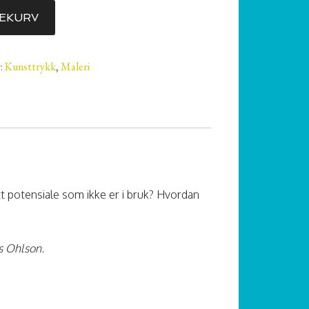
LEKURV
r:
Kunsttrykk
,
Maleri
itt potensiale som ikke er i bruk? Hvordan
s Ohlson.