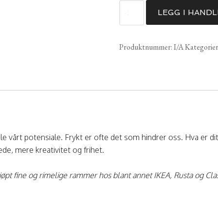
Potensiale
LEGG I HAND
antall
Produktnummer:
I/A
Kategorie
le vårt potensiale. Frykt er ofte det som hindrer oss. Hva er d
lede, mere kreativitet og frihet.
øpt fine og rimelige rammer hos blant annet IKEA, Rusta og Cla